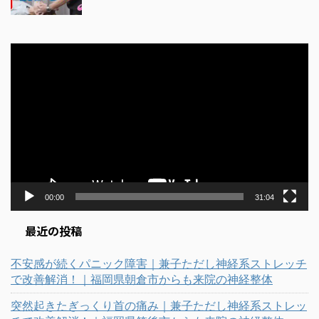
動
画
プ
レ
ー
ヤ
ー
00:00
31:04
最近の投稿
不安感が続くパニック障害｜兼子ただし神経系ストレッチ
で改善解消！｜福岡県朝倉市からも来院の神経整体
突然起きたぎっくり首の痛み｜兼子ただし神経系ストレッ