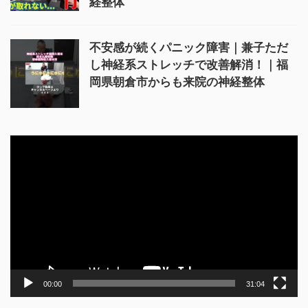
経整体
不安感が続くパニック障害｜兼子ただ
し神経系ストレッチで改善解消！｜福
岡県朝倉市からも来院の神経整体
動
画
プ
レ
ー
ヤ
ー
00:00
31:04