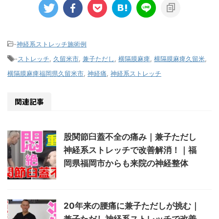
-
神経系ストレッチ施術例
-
ストレッチ
,
久留米市
,
兼子ただし
,
横隔膜麻痺
,
横隔膜麻痺久留米
,
横隔膜麻痺福岡県久留米市
,
神経痛
,
神経系ストレッチ
関連記事
股関節臼蓋不全の痛み｜兼子ただし
神経系ストレッチで改善解消！｜福
岡県福岡市からも来院の神経整体
20年来の腰痛に兼子ただしが挑む｜