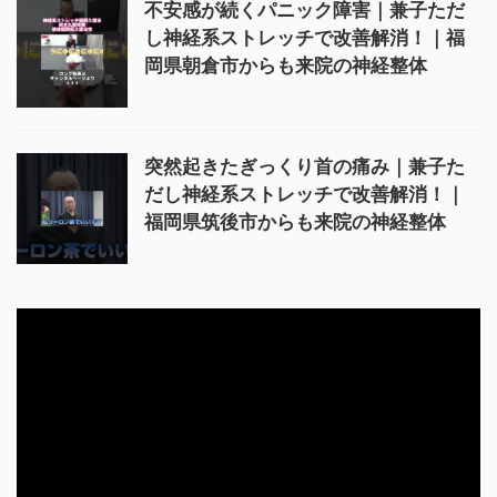
不安感が続くパニック障害｜兼子ただ
し神経系ストレッチで改善解消！｜福
岡県朝倉市からも来院の神経整体
突然起きたぎっくり首の痛み｜兼子た
だし神経系ストレッチで改善解消！｜
福岡県筑後市からも来院の神経整体
動
画
プ
レ
ー
ヤ
ー