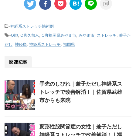
-
神経系ストレッチ施術例
-
O脚
,
O脚久留米
,
O脚福岡県みやま市
,
みやま市
,
ストレッチ
,
兼子た
だし
,
神経痛
,
神経系ストレッチ
,
福岡県
関連記事
手先のしびれ｜兼子ただし神経系ス
トレッチで改善解消！｜佐賀県武雄
市からも来院
変形性股関節症の女性｜兼子ただし
神経系ストレッチで改善解消！｜福