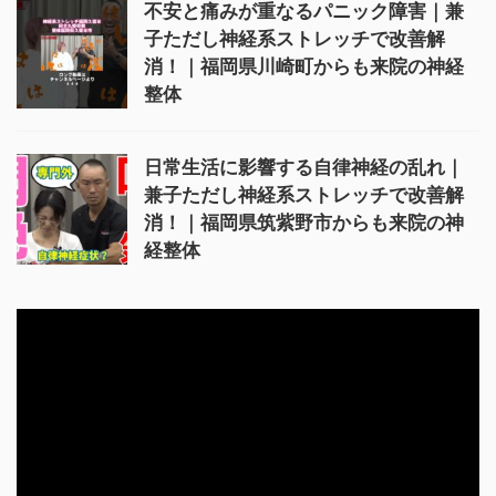
不安と痛みが重なるパニック障害｜兼
子ただし神経系ストレッチで改善解
消！｜福岡県川崎町からも来院の神経
整体
日常生活に影響する自律神経の乱れ｜
兼子ただし神経系ストレッチで改善解
消！｜福岡県筑紫野市からも来院の神
経整体
動
画
プ
レ
ー
ヤ
ー